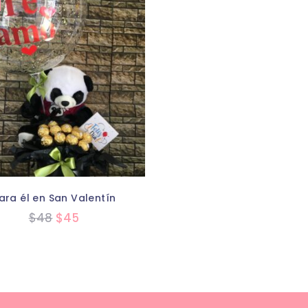
ara él en San Valentín
$
48
$
45