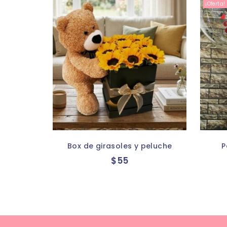
¡Oferta!
Box de girasoles y peluche
P
$
55