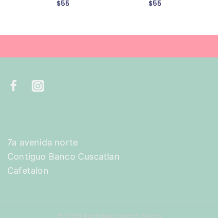
$
55
$
55
7a avenida norte
Contiguo Banco Cuscatlan
Cafetalon
© 2026 Floristeria Santa Tecla